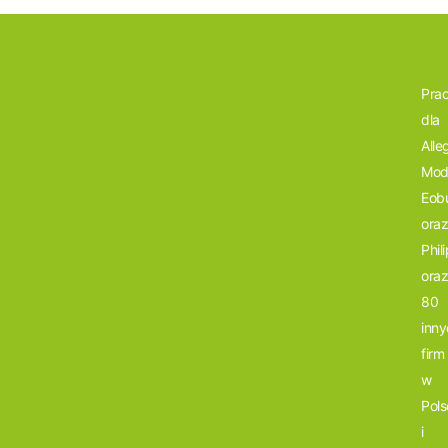
Pra
dla
Alle
Mod
Eob
ora
Phil
ora
80
inny
firm
w
Pols
i