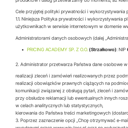
Cele przyjętej polityki prywatności i wykorzystywania
1.1. Niniejsza Polityka prywatności i wykorzystywania
użytkownikach w serwisie internetowym w domenie www.
Administratorami danych osobowych (dalej „Administrat
PRICING ACADEMY SP. Z O.O.
(Strzałkowo)
: NIP
2. Administrator przetwarza Państwa dane osobowe w 
realizacji zleceń i zamówień realizowanych przez podm
realizacji obowiązków prawnych ciążących na podmioc
komunikacji związanej z obsługą pytań, zleceń i zamów
przy obsłudze reklamacji lub ewentualnych innych rosz
w celach analitycznych lub statystycznych,
kierowania do Państwa treści marketingowych (dostarcz
3. Poprzez zaznaczenie opcji „Chcę otrzymywać e-mai
wysyłanymi przez www.win-loss.pl oraz na wykorzysta