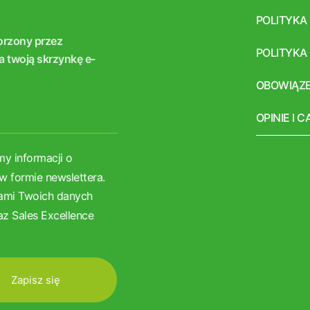
POLITYKA
orzony przez
POLITYKA
a twoją skrzynkę e-
OBOWIĄZE
OPINIE I 
y informacji o
w formie newslettera.
rami Twoich danych
z Sales Excellence
Zapisz się