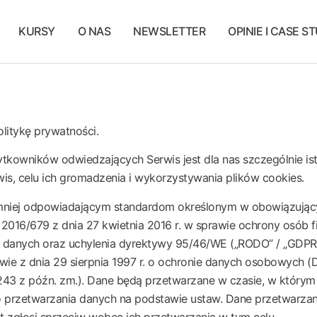
KURSY
O NAS
NEWSLETTER
OPINIE I CASE S
litykę prywatności.
żytkowników odwiedzających Serwis jest dla nas szczególnie is
s, celu ich gromadzenia i wykorzystywania plików cookies.
mniej odpowiadającym standardom określonym w obowiązujący
 2016/679 z dnia 27 kwietnia 2016 r. w sprawie ochrony osób
anych oraz uchylenia dyrektywy 95/46/WE („RODO” / „GDPR”), 
awie z dnia 29 sierpnia 1997 r. o ochronie danych osobowych (D
.243 z późn. zm.). Dane będą przetwarzane w czasie, w który
 do przetwarzania danych na podstawie ustaw. Dane przetwarz
 zgłosi sprzeciw wobec ich przetwarzania w tym celu.