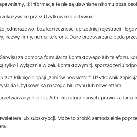
apewniamy, iż informacje te nie są ujawniane nikomu poza o
przekazywane przez Użytkownika aktywnie.
oże jednorazowo, bez konieczności uprzedniej rejestracji i log
y, nazwę firmy, numer telefonu. Dane przetwarzane będą przez
i Serwisu za pomocą formularza kontaktowego lub telefonu. Ko
 są tylko i wyłącznie w celu kontaktowym tj. sporządzeniu odp
przez kliknięcie opcji „zamów newsletter”. Użytkownik zapisują
ysłania Użytkownika naszego biuletynu lub newslettera.
etwarzanych przez Administratora danych, prawo żądania ich 
ettera lub subskrypcji. Może to zrobić samodzielnie poprzez
ra.