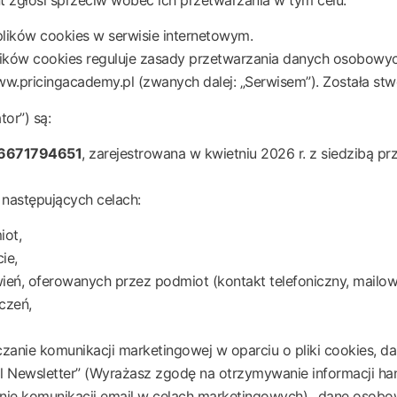
 plików cookies w serwisie internetowym.
 plików cookies reguluje zasady przetwarzania danych osobowyc
pricingacademy.pl (zwanych dalej: „Serwisem”). Została stwor
or”) są:
6671794651
, zarejestrowana w kwietniu 2026 r. z siedzibą pr
następujących celach:
iot,
ie,
ień, oferowanych przez podmiot (kontakt telefoniczny, mailow
czeń,
anie komunikacji marketingowej w oparciu o pliki cookies, da
l Newsletter” (Wyrażasz zgodę na otrzymywanie informacji ha
nie komunikacji email w celach marketingowych)., dane osob