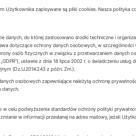
m Użytkownika zapisywane są pliki cookies. Nasza polityka c
danych, do której zastosowano środki techniczne i organiz
awa dotyczące ochrony danych osobowych, w szczególności w
ochrony osób fizycznych w związku z przetwarzaniem danych 
DPR”), ustawie z dnia 18 lipca 2002 r. o świadczeniu usług d
yjnym (Dz.U.2014.243 z późn. Zm.).
 danych osobowych zapewniające należytą ochronę prywatnośc
a danych.
o w celu podwyższenia standardów ochrony polityki prywatno
anie w informacji przesłanej na adres mailowy, jeżeli Użytk