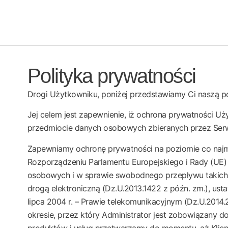
Polityka prywatności
Drogi Użytkowniku, poniżej przedstawiamy Ci naszą po
Jej celem jest zapewnienie, iż ochrona prywatności U
przedmiocie danych osobowych zbieranych przez Serwi
Zapewniamy ochronę prywatności na poziomie co naj
Rozporządzeniu Parlamentu Europejskiego i Rady (UE)
osobowych i w sprawie swobodnego przepływu takich d
drogą elektroniczną (Dz.U.2013.1422 z późn. zm.), ust
lipca 2004 r. – Prawie telekomunikacyjnym (Dz.U.2014
okresie, przez który Administrator jest zobowiązany
produktów i usług przetwarzamy do momentu, aż Klient