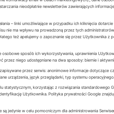
ostarczania nieodpłatnie newsletterów zawierających informacj
łania – linki umożliwiające w przypadku ich kliknięcia dotarc
rwisu nie ma wpływu na prowadzoną przez tych administratorów
 Dlatego też apelujemy o zapoznanie się przez Użytkownika z 
ne osobowe sposób ich wykorzystywania, uprawnienia Użytkow
 przez niego udostępniane na dwa sposoby: biernie i aktywni
e zapisywane przez serwis: anonimowe informacje dotyczące cz
dane urządzenia, język przeglądarki, typ systemu operacyjnego
statystycznym, korzystając z rozwiązania standardowego Goog
 identyfikację Użytkownika. Polityka prywatności Google znajd
są jedynie w celu pomocniczym dla administrowania Serwisem