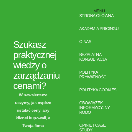
MENU
STRONA GŁÓWNA
AKADEMIA PRICINGU
Szukasz
O NAS
praktycznej
BEZPŁATNA
KONSULTACJA
wiedzy o
POLITYKA
zarządzaniu
PRYWATNOŚCI
cenami?
POLITYKA COOKIES
W newsletterze
uczymy, jak mądrze
OBOWIĄZEK
INFORMACYJNY
ustalać ceny, aby
RODO
klienci kupowali, a
OPINIE I CASE
Twoja firma
STUDY