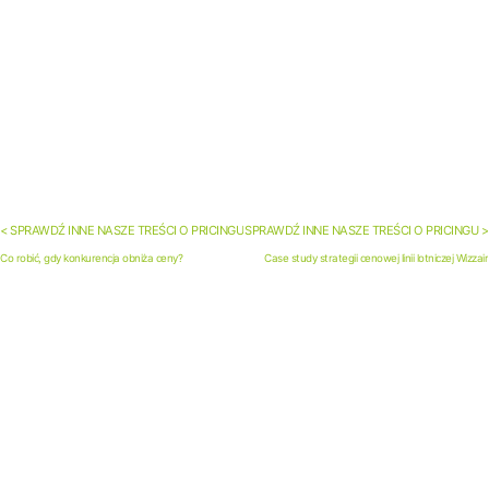
< SPRAWDŹ INNE NASZE TREŚCI O PRICINGU
SPRAWDŹ INNE NASZE TREŚCI O PRICINGU >
Co robić, gdy konkurencja obniża ceny?
Case study strategii cenowej linii lotniczej Wizzair