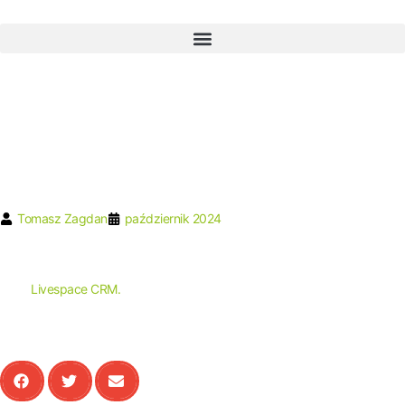
Tomasz Zagdan
październik 2024
Bezpłatne nagranie 60-minutowego szkolenia organizowanego razem z
firmą
Livespace CRM.
Pokazuje jak przygotować się do podniesienia cen
w firmie B2B, aby ograniczyć do minimum ryzyko utraty klientów i
wolumenu sprzedaży.