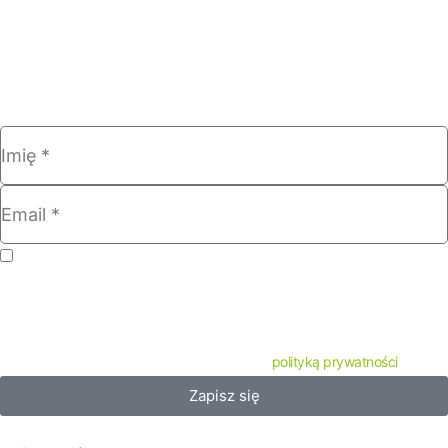
edukacyjny "Co tak drogo"
tworzony przez ekspertów pricing
academy. Co dwa tygodnie prosto
na twoją skrzynkę e-mail.
Wyrażam zgodę na otrzymywanie od Pricing Academy informacji o
materiałach edukacyjnych, szkoleniach i wydarzeniach w formie
newslettera. Zgodę możesz w każdej chwili wycofać. Administratorami
Twoich danych osobowych są McHayes & Steward Group sp. z o.o. oraz
Sales Excellence Tomasz Zagdan zgodnie z
polityką prywatności
.
Zapisz się
Menu