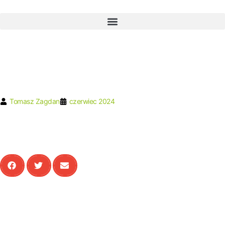
Tomasz Zagdan
czerwiec 2024
Bezpłatne nagranie 60-minutowego szkolenia, które pokazuje jak krok po
kroku ustalić strategię cenową w firmie B2B.
Autorzy publikacji:
Tomasz Zagdan,