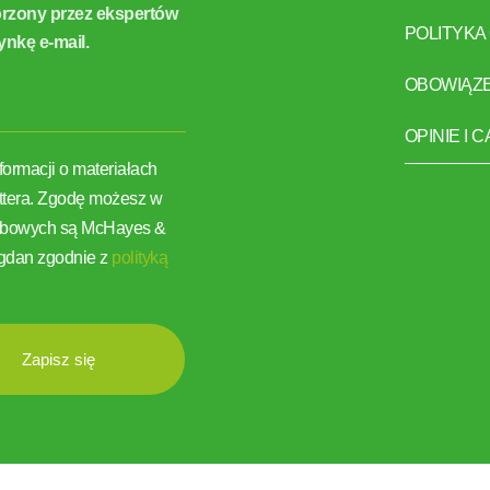
orzony przez ekspertów
POLITYKA
ynkę e-mail.
OBOWIĄZ
OPINIE I 
ormacji o materiałach
ettera. Zgodę możesz w
osobowych są McHayes &
agdan zgodnie z
polityką
Zapisz się