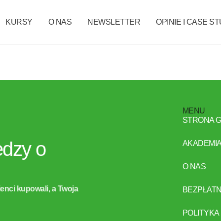
KURSY
O NAS
NEWSLETTER
OPINIE I CASE S
MENU
STRONA 
edzy o
AKADEMIA
O NAS
ienci kupowali, a Twoja
BEZPŁATN
POLITYKA