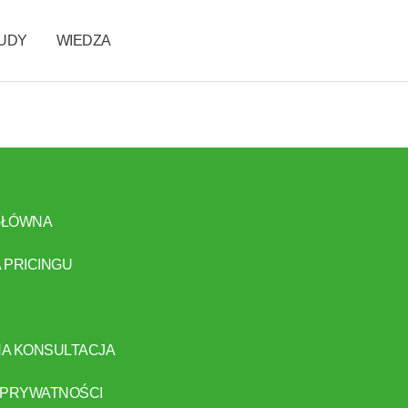
TUDY
WIEDZA
GŁÓWNA
 PRICINGU
A KONSULTACJA
 PRYWATNOŚCI