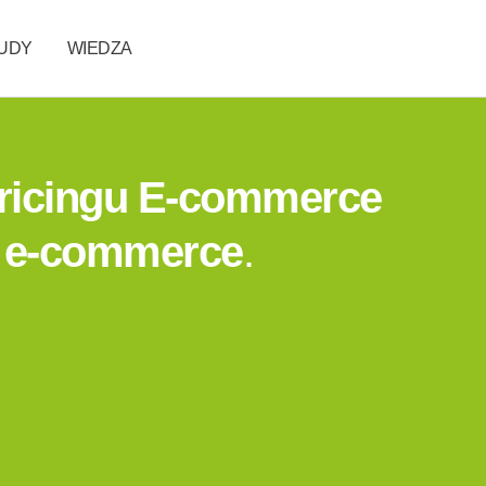
TUDY
WIEDZA
Pricingu E-commerce
 w e-commerce
.