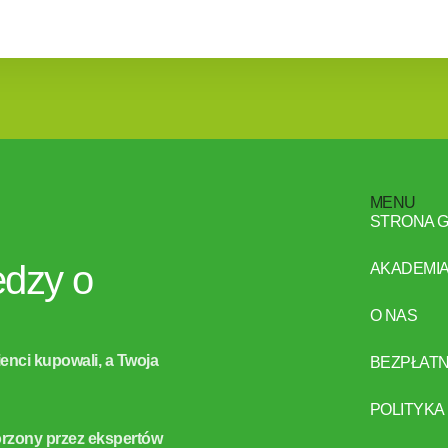
MENU
STRONA 
edzy o
AKADEMIA
O NAS
ienci kupowali, a Twoja
BEZPŁATN
POLITYKA
orzony przez ekspertów